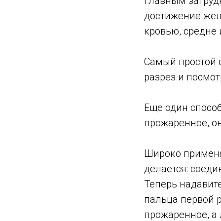
Главным затруд
достижение жел
кровью, средне
Самый простой 
разрез и посмот
Еще один способ
прожаренное, он
Широко применяе
делается: соеди
Теперь надавит
пальца первой р
прожаренное, а 