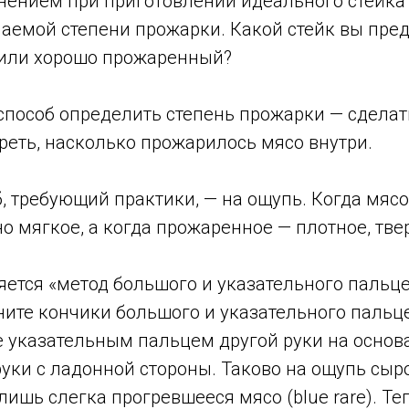
нением при приготовлении идеального стейка
аемой степени прожарки. Какой стейк вы пред
 или хорошо прожаренный?
способ определить степень прожарки — сдела
реть, насколько прожарилось мясо внутри.
, требующий практики, — на ощупь. Когда мясо
о мягкое, а когда прожаренное — плотное, тве
тся «метод большого и указательного пальцев
ните кончики большого и указательного пальце
е указательным пальцем другой руки на основ
уки с ладонной стороны. Таково на ощупь сыро
лишь слегка прогревшееся мясо (blue rare). Те