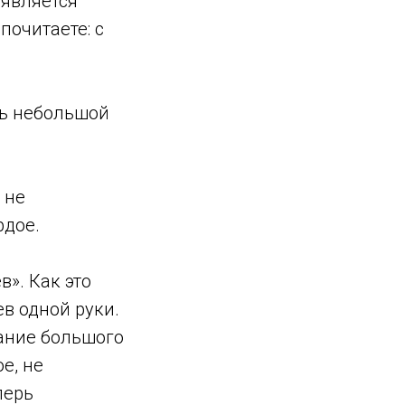
 является
почитаете: с
ть небольшой
 не
рдое.
». Как это
в одной руки.
ание большого
е, не
перь