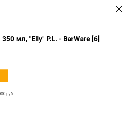
0 мл, "Elly" P.L. - BarWare [6]
00 руб.