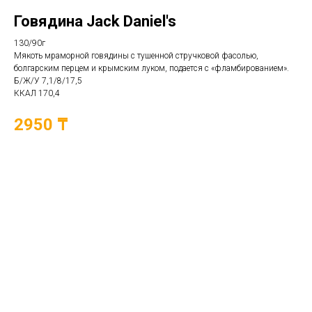
Говядина Jack Daniel's
130/90г
Мякоть мраморной говядины с тушенной стручковой фасолью,
болгарским перцем и крымским луком, подается с «фламбированием».
Б/Ж/У 7,1/8/17,5
ККАЛ 170,4
2950 ₸