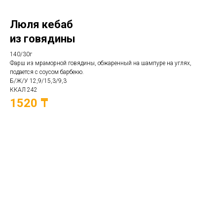
Люля кебаб
из говядины
140/30г
Фарш из мраморной говядины, обжаренный на шампуре на углях,
подается с соусом барбекю.
Б/Ж/У 12,9/15,3/9,3
ККАЛ 242
1520 ₸