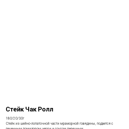
Стейк Чак Ролл
180/20/30г
Стейк из шейно-лопаточной части мраморной говядины, подается с
печенным помидором черри и соусом перечным.