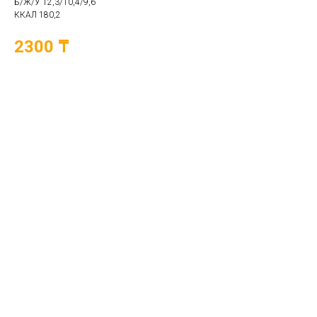
Б/Ж/У 12,3/10,4/9,6
ККАЛ 180,2
2300 ₸