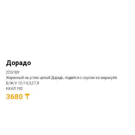
Дорадо
220/30г
Жаренный на углях целый Дорадо, подается с соусом из маракуйя.
Б/Ж/У 12/10,3,27,9
ККАЛ 192
3680 ₸