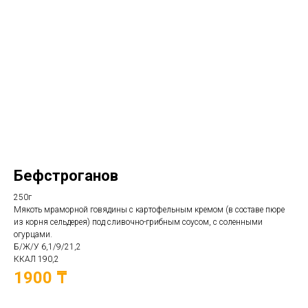
Бефстроганов
250г
Мякоть мраморной говядины с картофельным кремом (в составе пюре
из корня сельдерея) под сливочно-грибным соусом, с соленными
огурцами.
Б/Ж/У 6,1/9/21,2
ККАЛ 190,2
1900 ₸