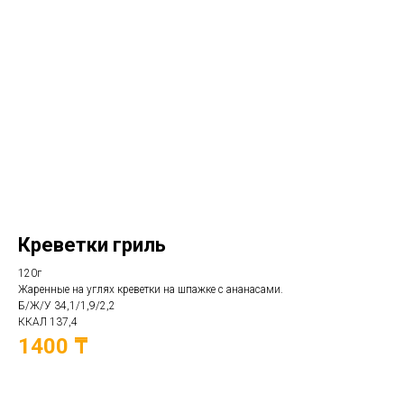
Креветки гриль
120г
Жаренные на углях креветки на шпажке с ананасами.
Б/Ж/У 34,1/1,9/2,2
ККАЛ 137,4
1400 ₸