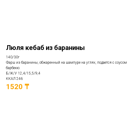
Люля кебаб из баранины
140/30г
Фарш из баранины, обжаренный на шампуре на углях, подается с соусом
барбекю.
Б/Ж/У 12,4/15,5/9,4
ККАЛ 246
1520 ₸