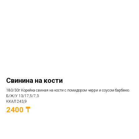
Свинина на кости
180/30г Корейка свиная на кости с помидором черри и соусом барбекю.
Б/Ж/У 13/17,5/7,3
ККАЛ 243,9
2400 ₸