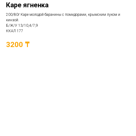
Каре ягненка
200/80г Каре молодой баранины с помидорами, крымским луком и
кинзой.
Б/Ж/У 13/10,4/7,9
ККАЛ 177
3200 ₸