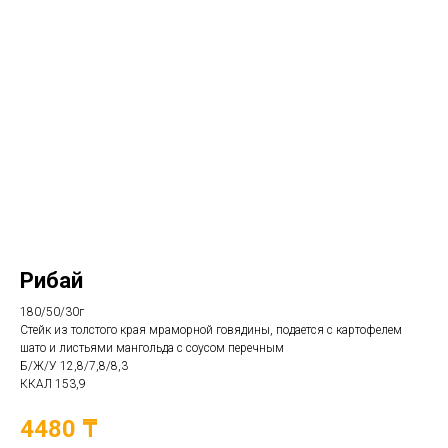
Рибай
180/50/30г
Стейк из толстого края мраморной говядины, подается с картофелем
шато и листьями мангольда с соусом перечным
Б/Ж/У 12,8/7,8/8,3
ККАЛ 153,9
4480 ₸