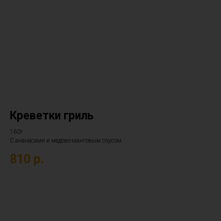
Креветки гриль
160г
С ананасами и медово-манговым соусом.
810
р.