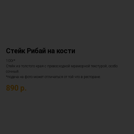
Стейк Рибай на кости
100г*
Стейк из толстого края с превосходной мраморной текстурой, особо
сочный.
*подача на фото может отличаться от той что в ресторане.
890
р.