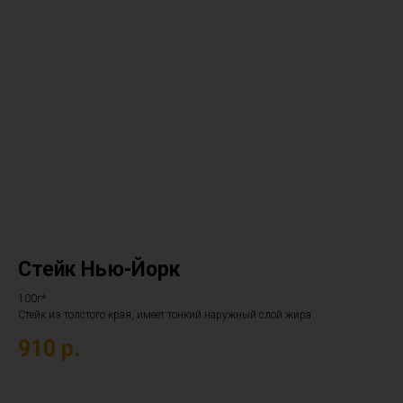
Стейк Нью-Йорк
100г*
Стейк из толстого края, имеет тонкий наружный слой жира.
910
р.