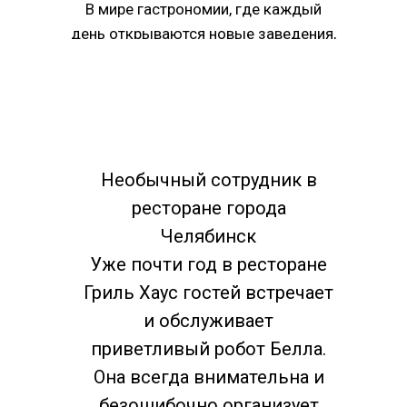
В мире гастрономии, где каждый
день открываются новые заведения,
Гриль Хаус выделяется своим
уникальным подходом к
приготовлению пищи и созданию
атмосферы. Это не просто ресторан,
это место, где каждая деталь
Необычный сотрудник в
продумана до мелочей, чтобы
обеспечить гостям незабываемые
ресторане города
впечатления.
Челябинск
Сердце Гриль Хауса – это, конечно
Уже почти год в ресторане
же, гриль. Мастера кулинарного
Гриль Хаус гостей встречает
искусства превращают обычные
и обслуживает
продукты в шедевры, используя
приветливый робот Белла.
различные техники приготовления на
Она всегда внимательна и
огне. От сочных стейков до
ароматной рыбы и овощей, каждое
безошибочно организует