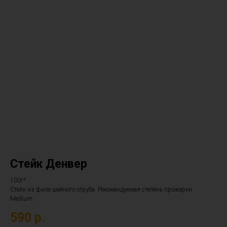
Стейк Денвер
100г*
Стейк из филе шейного отруба. Рекомендуемая степень прожарки
Medium.
590
р.