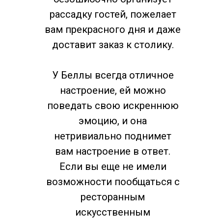
блюдо пронизано дымком и
рассадку гостей, пожелает
неповторимым вкусом.
вам прекрасного дня и даже
Но Гриль Хаус – это не только еда.
доставит заказ к столику.
Это место, где можно расслабиться и
насладиться компанией друзей и
У Беллы всегда отличное
близких. Интерьер, как правило,
настроение, ей можно
оформлен в стиле, сочетающем в
себе элементы рустика и
поведать свою искреннюю
современности. Уютные диваны,
эмоцию, и она
приглушенный свет и живая музыка
нетривиально поднимет
создают атмосферу тепла и
вам настроение в ответ.
комфорта.
Если вы еще не имели
Обслуживание играет не менее
возможности пообщаться с
важную роль. Персонал Гриль Хауса
всегда рад приветствовать гостей и
ресторанным
помочь им с выбором блюд и
искусственным