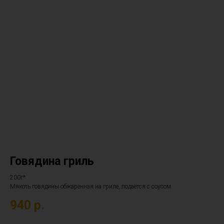
Говядина гриль
200г*
Мякоть говядины обжаренная на гриле, подаётся с соусом.
940
р.