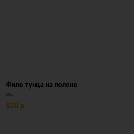
Филе тунца на полене
200г
820
р.