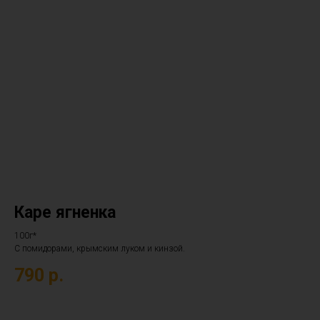
Каре ягненка
100г*
С помидорами, крымским луком и кинзой.
790
р.