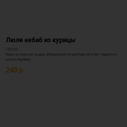
Люля кебаб из курицы
150/30г
Фарш из куриной грудки, обжаренный на шампуре на углях, подается с
соусом барбекю.
240
р.