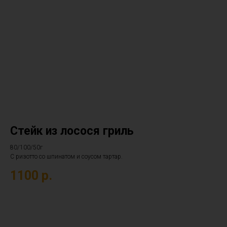
Стейк из лосося гриль
80/100/50г
С ризотто со шпинатом и соусом тартар.
1100
р.