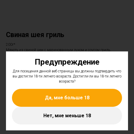
Свиная шея гриль
200г*
Мякоть из свиной шеи с маринованным луком и соусом гриль.
590
р.
Предупреждение
Для посещения данной веб страницы вы должны подтвердить что
вы достигли 18-ти летнего возраста. Достигли-ли вы 18-ти летнего
возраста?
Да, мне больше 18
Нет, мне меньше 18