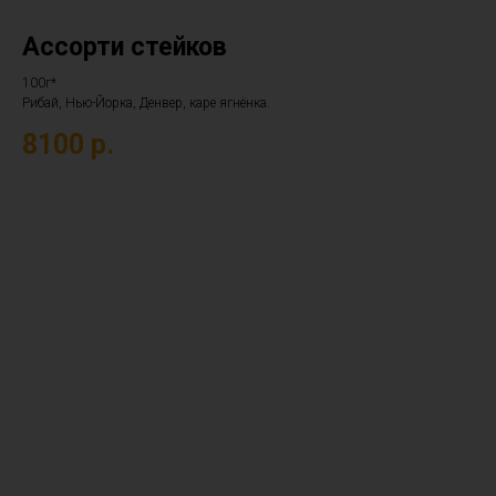
Ассорти стейков
100г*
Рибай, Нью-Йорка, Денвер, каре ягнёнка.
8100
р.