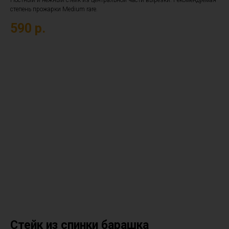
Постный и нежный стейк из центральной части вырезки. Рекомендуемая
степень прожарки Medium rare.
590
р.
Стейк из спинки барашка