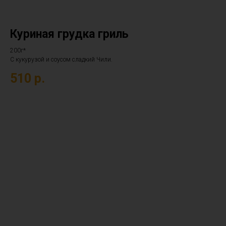
Куриная грудка гриль
200г*
С кукурузой и соусом сладкий Чили.
510
р.